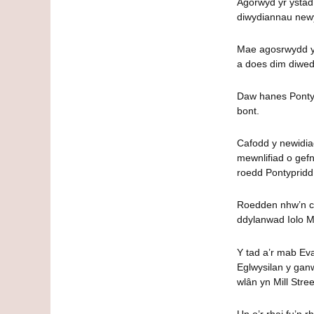
Agorwyd yr ystâd
diwydiannau newyd
Mae agosrwydd yr
a does dim diwed
Daw hanes Pontyp
bont.
Cafodd y newidiad
mewnlifiad o gefn
roedd Pontypridd 
Roedden nhw’n cw
ddylanwad Iolo 
Y tad a’r mab Ev
Eglwysilan y ga
wlân yn Mill Str
Un o’r rhai fu’n 