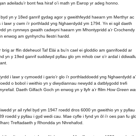
an adeiladu’r bont fwa hiraf o’i math yn Ewrop yr adeg honno.
byd yn y 18ed ganrif gydag agor y gweithfeydd haearn ym Merthyr ac
 i lawr y cwm i’r porthladd yng Nghaerdydd ym 1794. Yn ei sgil daeth
ydd yn cynnwys gwaith cadwyni haearn ym Mhontypridd a’r Crochendy
’n enwog am gynhyrchu llestri hardd.
r brig ar ffin ddeheuol Taf Elái a bu’n cael ei gloddio am ganrifoedd ar
d yn y 19ed ganrif suddwyd pyllau glo ym mhob cwr o’r ardal i ddiwall
ant.
fyrdd i lawr y cymoedd i gario’r glo i’r porthladdoedd yng Nghaerdydd a’
oedd o bobol i weithio yn y diwydiannau newydd a datblygodd trefi
yrefail. Daeth Gilfach Goch yn enwog yn y llyfr a’r ffilm
How Green wa
iwedd yr ail ryfel byd ym 1947 roedd dros 6000 yn gweithio yn y pyllau
9 roedd y pyllau i gyd wedi cau. Mae cyfle i fynd yn ôl i’r oes pan fu gl
Mharc Treftadaeth y Rhondda yn Nhrehafod.