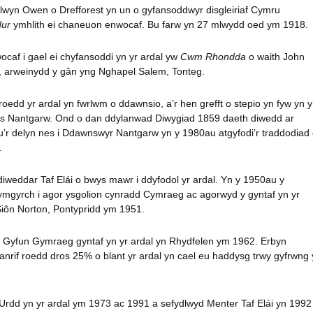
wyn Owen o Drefforest yn un o gyfansoddwyr disgleiriaf Cymru
dur
ymhlith ei chaneuon enwocaf. Bu farw yn 27 mlwydd oed ym 1918.
caf i gael ei chyfansoddi yn yr ardal yw
Cwm Rhondda
o waith John
 arweinydd y gân yng Nghapel Salem, Tonteg.
roedd yr ardal yn fwrlwm o ddawnsio, a’r hen grefft o stepio yn fyw yn y
as Nantgarw. Ond o dan ddylanwad Diwygiad 1859 daeth diwedd ar
’r delyn nes i Ddawnswyr Nantgarw yn y 1980au atgyfodi’r traddodiad
.
weddar Taf Elái o bwys mawr i ddyfodol yr ardal. Yn y 1950au y
mgyrch i agor ysgolion cynradd Cymraeg ac agorwyd y gyntaf yn yr
iôn Norton, Pontypridd ym 1951.
 Gyfun Gymraeg gyntaf yn yr ardal yn Rhydfelen ym 1962. Erbyn
anrif roedd dros 25% o blant yr ardal yn cael eu haddysg trwy gyfrwng 
 Urdd yn yr ardal ym 1973 ac 1991 a sefydlwyd Menter Taf Elái yn 1992 