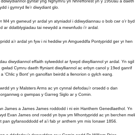
 ddiwydiannol gyntaf yng Nghymru yn Nhrefforest yn y 1950au a daeth
d i gymryd lle’r diwydiant glo.
 M4 yn gwneud yr ardal yn atyniadol i ddiwydiannau o bob cwr o’r byd
d ar ddatblygiadau tai newydd a mewnfudo i’r ardal.
ridd a’r ardal yn fyw i ni heddiw yn Amgueddfa Pontypridd ger yr hen
au diwydiannol effaith sylweddol ar fywyd diwylliannol yr ardal. Yn sgil
 gwlad Cymru daeth ffyniant diwylliannol ac erbyn canol y 19ed ganrif
a ‘Chlic y Bont’ yn ganolfan beirdd a llenorion o gylch eang.
rdd yn y Malsters Arms ac yn cynnal defodau’r orsedd o dan
Morgannwg o gwmpas y Garreg Siglo ar y Comin.
an James a James James roddodd i ni ein Hanthem Genedlaethol. Yn
nwyd Evan James ond roedd yn byw ym Mhontypridd ac yn berchen mel
eet pan gyfansoddodd ef a’i fab yr anthem ym mis Ionawr 1856.
rhan o ddefodau’r derwyddon ar y Comin oedd Dr William Price.