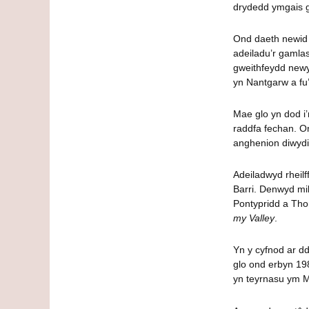
drydedd ymgais g
Ond daeth newid 
adeiladu’r gamlas
gweithfeydd new
yn Nantgarw a fu
Mae glo yn dod i’
raddfa fechan. On
anghenion diwydi
Adeiladwyd rheilf
Barri. Denwyd mil
Pontypridd a Thon
my Valley
.
Yn y cyfnod ar dd
glo ond erbyn 198
yn teyrnasu ym 