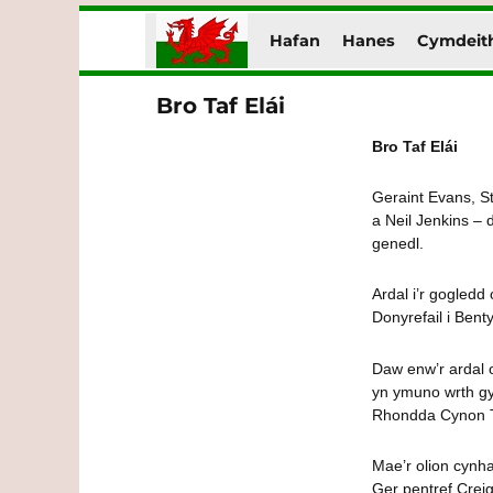
Hafan
Hanes
Cymdeit
Cymraeg
Gwe Cymru
Bro Taf Elái
Bro Taf Elái
Geraint Evans, S
a Neil Jenkins –
genedl.
Ardal i’r gogledd
Donyrefail i Bent
Daw enw’r ardal 
yn ymuno wrth gy
Rhondda Cynon Ta
Mae’r olion cynha
Ger pentref Crei