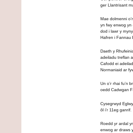
ger Llantrisant m
Mae dolmenni o’r
yn fwy enwog yn d
dod i lawr y myn
Hafren i Fannau 
Daeth y Rhufeini
adeiladu treflan a
Cafodd ei adeilad
Normaniaid ar fyw
Un o’r rhai fu’n 
oedd Cadwgan Fawr
Cysegrwyd Eglwys 
ôl i’r 11eg ganrif.
Roedd yr ardal y
enwog ar draws y