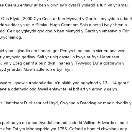
ae Caerau enfawr ar ben y bryn sy’n dyst i’r ymladd a fu’n yn yr ardal.
 Oes Efydd, 2000 Cyn Crist, ar ben Mynydd y Garth – mynydd a ddaet
diweddar yn un o ffilmiau Hugh Grant am Sais a aeth i fyny’r bryn a
ydd. Ceir golygfeydd godidog o ben Mynydd y Garth yn ymestyn o Fôr
Brycheiniog.
aid yma i gloddio am haearn ger Pentyrch ac mae’n sicr eu bod wedi
r y mynydd gerllaw. Saif yr unig gastell o bwys ar fryn Llantrisant.
u yn y 13eg ganrif a bu’n dyst i hanes y ‘Tywysog Du’ a gorthrwm y
yd yr ardal. Mae’n adfeilion erbyn hyn.
brwydro i gadw’n traddodiadau a’n hiaith yng nghyfnod y 13 – 14 ganrif
 a ddefnyddiodd fwyell enfawr fel ei brif arf yn erbyn y gelyn.
Llantrisant i’r tri sant sef Illtyd, Gwynno a Dyfodwg ac mae’n dyddio y
n parhau yn un amaethyddol pan adeiladodd William Edwards ei bont
r afon Taf ym Mhontypridd ym 1756. Cafodd y bont ei chwblhau ar y