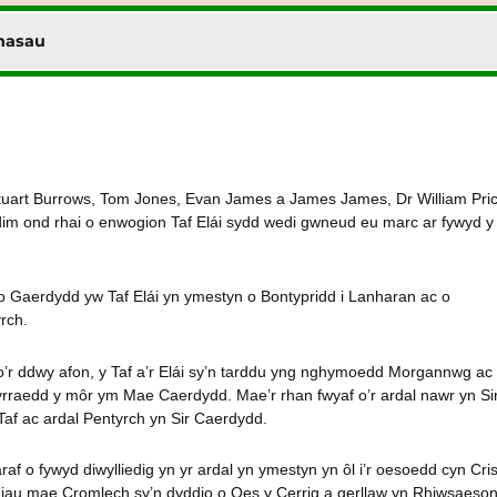
hasau
tuart Burrows, Tom Jones, Evan James a James James, Dr William Pri
 dim ond rhai o enwogion Taf Elái sydd wedi gwneud eu marc ar fywyd y
 o Gaerdydd yw Taf Elái yn ymestyn o Bontypridd i Lanharan ac o
yrch.
o’r ddwy afon, y Taf a’r Elái sy’n tarddu yng nghymoedd Morgannwg ac
rraedd y môr ym Mae Caerdydd. Mae’r rhan fwyaf o’r ardal nawr yn Si
f ac ardal Pentyrch yn Sir Caerdydd.
raf o fywyd diwylliedig yn yr ardal yn ymestyn yn ôl i’r oesoedd cyn Cris
giau mae Cromlech sy’n dyddio o Oes y Cerrig a gerllaw yn Rhiwsaeso