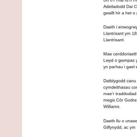
Adeiladodd Dai C
gwallt hir a het o
Daeth i enwogrwyd
Llantrisant ym 18
Llantrisant.
Mae cerddoriaeth
Lwyd o gwmpas y 
yn parhau i gael 
Datblygodd canu c
cymdeithasau cora
mae’r traddodiad
megis Côr Godre’
Williams.
Daeth llu o unawd
Gilfynydd, ac ym