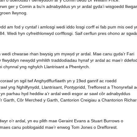
rwn ger y Comin a bu’n adnabyddus yn yr ardal gyda’i wisgoedd lliwgar
 groen llwynog.
d am fod y cyntaf i amlosgi wedi iddo losgi corff ei fab pum mis oed y
84. Wedi hyn cyfreithlonwyd corfflosgi. Saif cerflun pres ohono ar sgwâ
 wedi chwarae rhan bwysig ym mywyd yr ardal. Mae canu gyda’r Fari
flwyddyn newydd ymhlith traddodiadau hynaf yr ardal ac mae’r ddefo
ei chynnal yng nghylch Llantrisant a Phentyrch.
orawl yn sgil twf Anghydffurfiaeth yn y 19ed ganrif ac roedd
wl yng Nghilfynydd, Llantrisant, Pontypridd, Trefforest a Thonyrefail a
 yn parhau hyd heddiw a’r ardal wedi esgor ar sawl côr adnabyddus
r Garth, Côr Merched y Garth, Cantorion Creigiau a Chantorion Richa
wyr o’r ardal, yn eu plith mae Geraint Evans a Stuart Burrows o
 maes canu poblogaidd mae’r enwog Tom Jones o Drefforest.